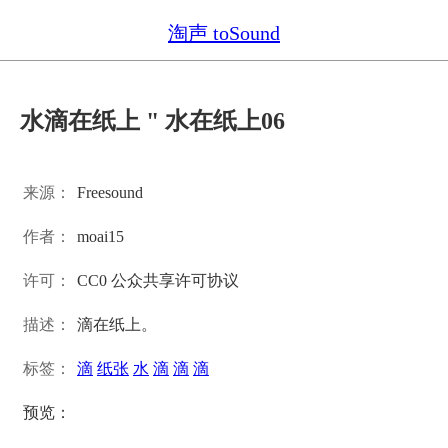
淘声 toSound
水滴在纸上 " 水在纸上06
来源：
Freesound
作者：
moai15
许可：
CC0 公众共享许可协议
描述：
滴在纸上。
标签：
滴
纸张
水
滴
滴
滴
预览：