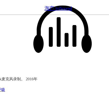
淘声 toSound
ok麦克风录制。 2016年
呼吸