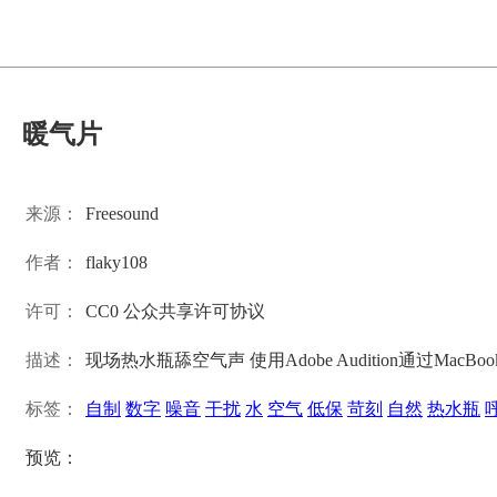
暖气片
来源：
Freesound
作者：
flaky108
许可：
CC0 公众共享许可协议
描述：
现场热水瓶舔空气声 使用Adobe Audition通过MacBo
标签：
自制
数字
噪音
干扰
水
空气
低保
苛刻
自然
热水瓶
预览：