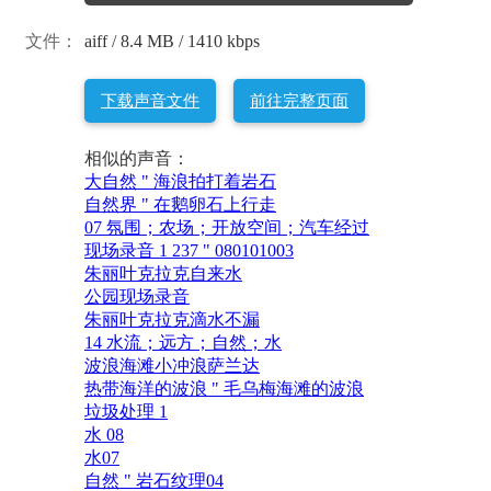
文件：
aiff / 8.4 MB / 1410 kbps
下载声音文件
前往完整页面
相似的声音：
大自然 " 海浪拍打着岩石
自然界 " 在鹅卵石上行走
07 氛围；农场；开放空间；汽车经过
现场录音 1 237 " 080101003
朱丽叶克拉克自来水
公园现场录音
朱丽叶克拉克滴水不漏
14 水流；远方；自然；水
波浪海滩小冲浪萨兰达
热带海洋的波浪 " 毛乌梅海滩的波浪
垃圾处理 1
水 08
水07
自然 " 岩石纹理04