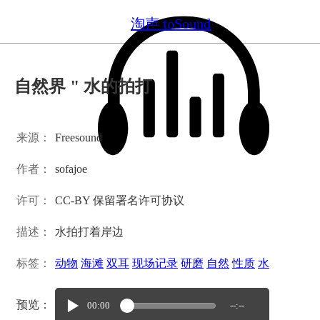
淘声 toSound
自然界 " 水的拍打
来源：
Freesound
作者：
sofajoe
许可：
CC-BY 保留署名许可协议
描述：
水拍打着岸边
标签：
动物
海滩
双耳
现场记录
研磨
自然
性质
水
预览：
00:00
--:--