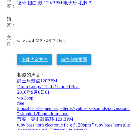
循环
扭曲
鼓
120-BPM
电子乐
毛刺
打
签：
预
览：
文
wav / 4.4 MB / 4613 kbps
件：
下载声音文件
前往完整页面
相似的声音：
爵士乐鼓点120BPM
Drum Loops " 120 Distorted Beat
2016年9月6日01
wo1loop
free
loops/beats/sequences/patterns/synthesizersounds/percussionl
" simple 120bpm drum loop
节奏 " 突击鼓循环 120 BPM
tuby bass horn electronic f e g f 120bpm " tuby bass horn gli