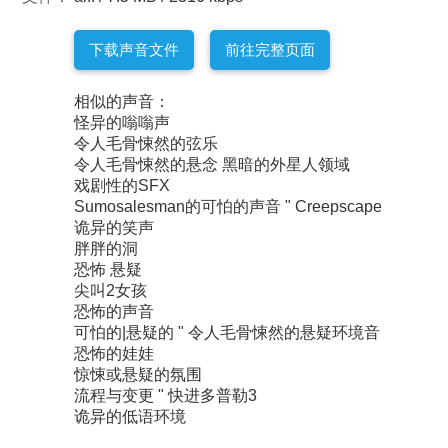
下载声音文件
前往完整页面
相似的声音：
怪异的嗡嗡声
令人毛骨悚然的弦乐
令人毛骨悚然的悬念 黑暗的外星人领域
戏剧性的SFX
Sumosalesman的可怕的声音 " Creepscape
诡异的笑声
胖胖的洞
恐怖 悬疑
尖叫2女孩
恐怖的声音
可怕的|悬疑的 " 令人毛骨悚然的悬疑环境音
恐怖的娃娃
惊悚或悬疑的氛围
流程与变更 " 快进多普勒3
诡异的低语环境