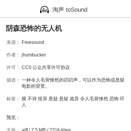
淘声 toSound
阴森恐怖的无人机
来源：
Freesound
作者：
jhumbucker
许可：
CC0 公众共享许可协议
描述：
一种令人毛骨悚然的叨叨声，可以作为恐怖或悬疑
电影的背景。
标签：
膜
不祥
怪异
悬疑
悬疑
诡异
令人毛骨悚然
恐怖
吓
人
预览：
文件：
aiff / 7.5 MB / 2316 kbps