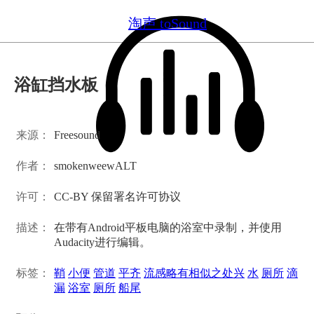
淘声 toSound
浴缸挡水板
来源：
Freesound
作者：
smokenweewALT
许可：
CC-BY 保留署名许可协议
描述：
在带有Android平板电脑的浴室中录制，并使用
Audacity进行编辑。
标签：
鞘
小便
管道
平齐
流感略有相似之处兴
水
厕所
滴
漏
浴室
厕所
船尾