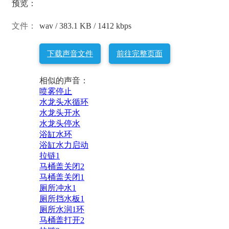
预览：
文件：
wav / 383.1 KB / 1412 kbps
下载声音文件
前往完整页面
相似的声音：
喷雾停止
水龙头水循环
水龙头开水
水龙头停水
浴缸水环
浴缸水力启动
拉链1
马桶盖关闭2
马桶盖关闭1
厕所冲水1
厕所挡水板1
厕所水润1环
马桶盖打开2