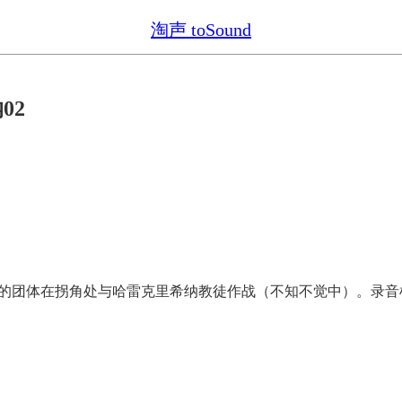
淘声 toSound
02
的团体在拐角处与哈雷克里希纳教徒作战（不知不觉中）。录音机