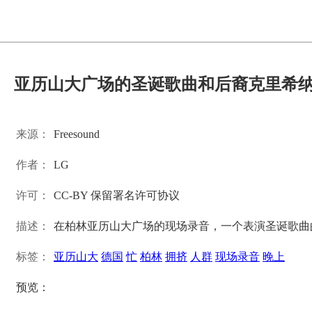
亚历山大广场的圣诞歌曲和后裔克里希纳
来源：
Freesound
作者：
LG
许可：
CC-BY 保留署名许可协议
描述：
在柏林亚历山大广场的现场录音，一个表演圣诞歌曲
标签：
亚历山大
德国
忙
柏林
拥挤
人群
现场录音
晚上
预览：