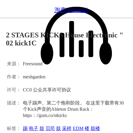
淘声 toSound
2 STAGES KICKS House Electronic "
02 kick1C
来源：
Freesound
作者：
meshgarden
许可：
CC0 公众共享许可协议
描述：
电子踢声。第二个饱和阶段。 在这里下载带有30
个Kick声音的Ableton Drum Rack：
https：//gum.co/stkicks
标签：
踢
电子
鼓
贝司
鼓
采样
EDM
楼
鼓楼