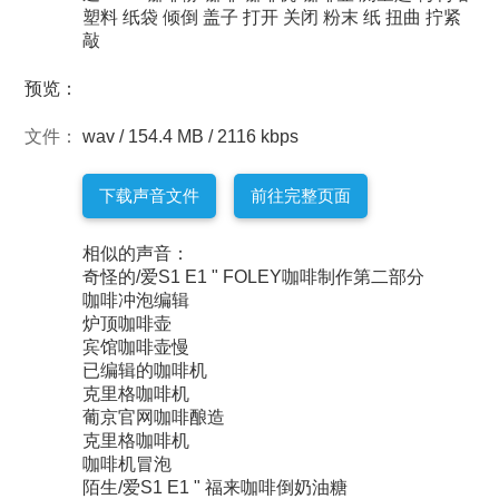
塑料
纸袋
倾倒
盖子
打开
关闭
粉末
纸
扭曲
拧紧
敲
预览：
文件：
wav / 154.4 MB / 2116 kbps
下载声音文件
前往完整页面
相似的声音：
奇怪的/爱S1 E1 " FOLEY咖啡制作第二部分
咖啡冲泡编辑
炉顶咖啡壶
宾馆咖啡壶慢
已编辑的咖啡机
克里格咖啡机
葡京官网咖啡酿造
克里格咖啡机
咖啡机冒泡
陌生/爱S1 E1 " 福来咖啡倒奶油糖