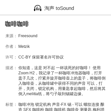
淘声 toSound
咖啡咖啡
来源：
Freesound
作者：
Metzik
许可：
CC-BY 保留署名许可协议
描述：
你知道，这是 对不起 一杯该死的好咖啡！ 使用
Zoom H2，我记录了一杯咖啡冲泡器咖啡，打开
盖子几次，拧紧并旋开咖啡壶上的盖子，将咖啡倒
入咖啡壶，从咖啡罐中获得不同的声音 可以，打
开，关闭，锁定机构，用量匙拿起咖啡，然后将其
倒入melitta纸，将勺子敲到锡罐边缘。
标签：
咖啡冲泡
锁定机构
声音-FX
锡 - 可以
螺纹连接
酿
造
SFX
咖啡粉
咖啡
咖啡机
咖啡壶
测量匙
梅利塔