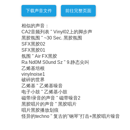
下载声音文件
前往完整页面
相似的声音：
CA2音频列表 " Vinyl02上的脚步声
黑胶氛围 " ~30 Sec. 黑胶氛围
SFX黑胶02
SFX黑胶01
氛围 " Air FX黑胶
Ra Nd0M S0und Sz " 9.静态尖叫
乙烯基培根
vinylnoise1
破碎的世界
乙烯基 " 乙烯基噪音
电子小鼓 " 乙烯基小鼓
磁带/录音的声音 " 磁带噪音2
黑胶唱片的声音 " 黑胶唱片
唱片黑胶播放划痕
怪异的techno " 复古的"钢琴"打击+黑胶唱片噪音