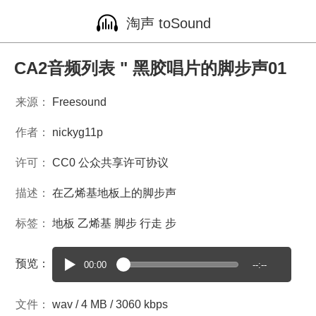
淘声 toSound
CA2音频列表 " 黑胶唱片的脚步声01
来源：
Freesound
作者：
nickyg11p
许可：
CC0 公众共享许可协议
描述：
在乙烯基地板上的脚步声
标签：
地板
乙烯基
脚步
行走
步
预览：
00:00
--:--
文件：
wav / 4 MB / 3060 kbps