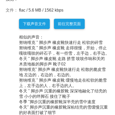
文件：
flac / 5.6 MB / 1562 kbps
下载声音文件
前往完整页面
相似的声音：
努纳维克 " 脚步声 橡皮靴快速行走 松软的碎雪
努纳维克 " 脚步声 橡皮靴 走得很慢，开始，停止
嘎吱嘎吱的碎石子，有一些雪，左手边，右手边。
冬天 " 脚步声 橡皮靴 走路 挤雪 吱吱作响和关闭
木质地板的脚步声 靴子02
努纳维克" 脚步声 橡皮靴快速行走 松散的脆皮雪
地 左边的，右边的，右边的。
努纳维克 " 脚步声 橡皮靴 缓慢地走在松软的脆雪
上，左手边的人，右手边的人。
冬天 " 脚步声 沉重的橡胶靴 深深地融化了结壳的
雪 小小的绊脚石 接住了靴子
冬季 "脚步沉重的橡胶靴深半壳的雪中速度
冬天" 脚步声沉重的橡胶靴深粘结壳的雪缓慢沉重
的好表面打破了细节