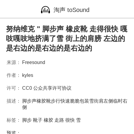
淘声 toSound
努纳维克 " 脚步声 橡皮靴 走得很快 嘎
吱嘎吱地挤满了雪 街上的肩膀 左边的
是右边的是右边的是右边的
来源：
Freesound
作者：
kyles
许可：
CC0 公众共享许可协议
描述：
脚步声橡胶靴步行快速脆脆包装雪街肩左侧临时右
侧
标签：
脚步
靴子
橡胶
走路
很快
雪
预览：