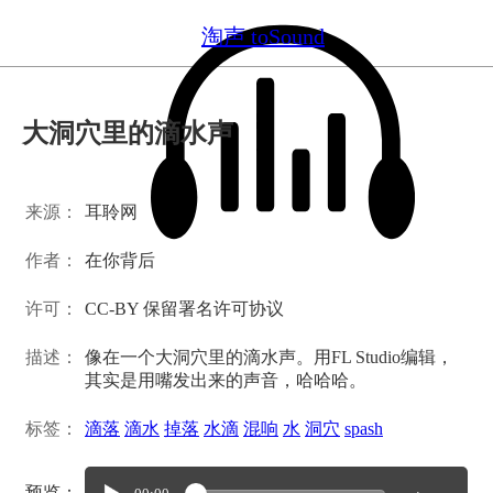
淘声 toSound
大洞穴里的滴水声
来源：
耳聆网
作者：
在你背后
许可：
CC-BY 保留署名许可协议
描述：
像在一个大洞穴里的滴水声。用FL Studio编辑，
其实是用嘴发出来的声音，哈哈哈。
标签：
滴落
滴水
掉落
水滴
混响
水
洞穴
spash
预览：