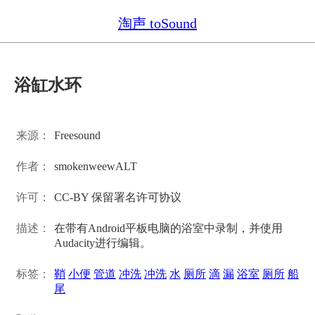
淘声 toSound
浴缸水环
来源：
Freesound
作者：
smokenweewALT
许可：
CC-BY 保留署名许可协议
描述：
在带有Android平板电脑的浴室中录制，并使用
Audacity进行编辑。
标签：
鞘
小便
管道
冲洗
冲洗
水
厕所
滴
漏
浴室
厕所
船
尾