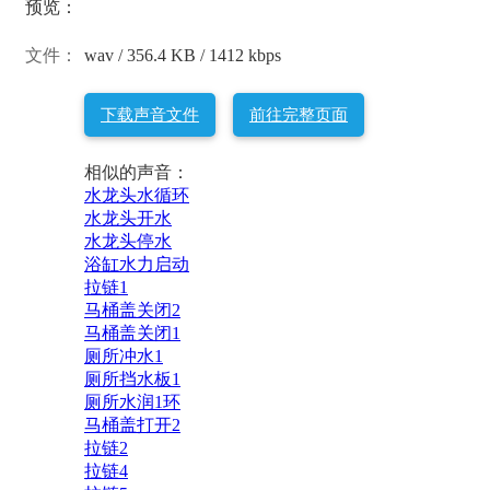
预览：
文件：
wav / 356.4 KB / 1412 kbps
下载声音文件
前往完整页面
相似的声音：
水龙头水循环
水龙头开水
水龙头停水
浴缸水力启动
拉链1
马桶盖关闭2
马桶盖关闭1
厕所冲水1
厕所挡水板1
厕所水润1环
马桶盖打开2
拉链2
拉链4