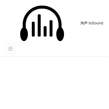
淘声 toSound
陨石降落
正在为您搜索声音资源