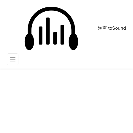
淘声 toSound
金属变形
正在为您搜索声音资源