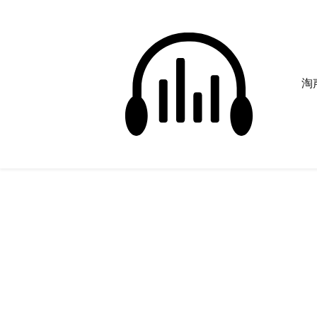
淘声
窜稀
正在为您搜索声音资源