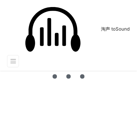
淘声 toSound
王者音效
正在为您搜索声音资源