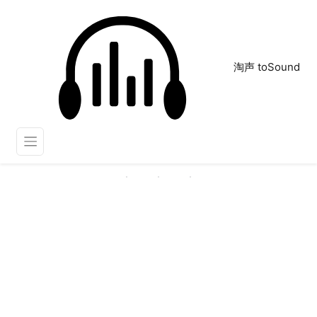
淘声 toSound
烟花发射
正在为您搜索声音资源