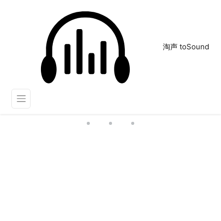
淘声 toSound
火车广播
正在为您搜索声音资源