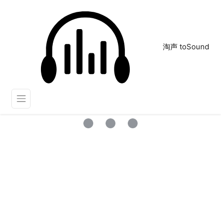
淘声 toSound
开场片头
正在为您搜索声音资源