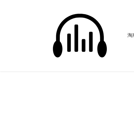
淘声
喷嚏
正在为您搜索声音资源