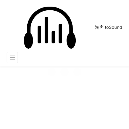
淘声 toSound
哔消音音效
正在为您搜索声音资源