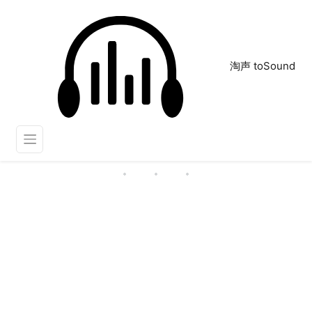
淘声 toSound
击打桌子
正在为您搜索声音资源