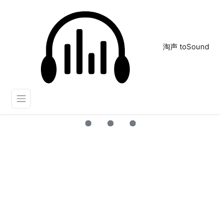
淘声 toSound
低声细语
正在为您搜索声音资源