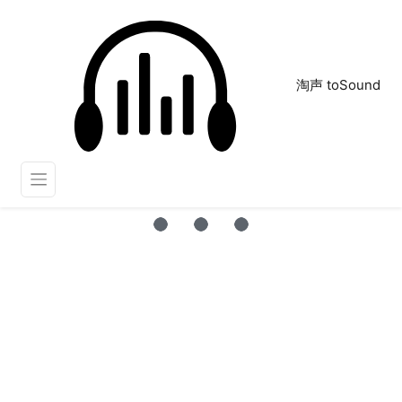
淘声 toSound
交换余生 林俊杰
正在为您搜索声音资源