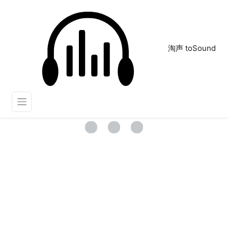
淘声 toSound
东西散落一地
正在为您搜索声音资源